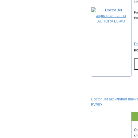
со
Ра
Вн
По
К
Doctor Jet акриловая ван
BV/BD
О
кл