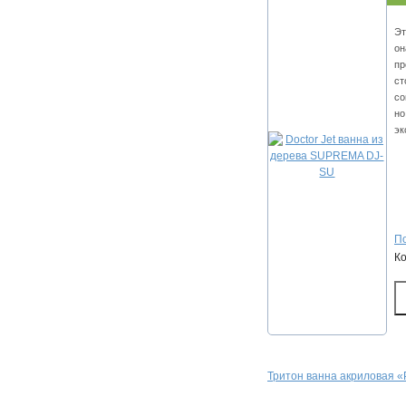
Эт
он
пр
ст
со
но
эк
По
К
Тритон ванна акриловая 