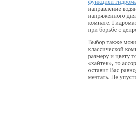
функцией гидром
направление водян
напряженного дня,
комнате. Гидромас
при борьбе с деп
Выбор также може
классической ком
размеру и цвету т
«хайтек», то асс
оставит Вас равно
мечтать. Не упуст