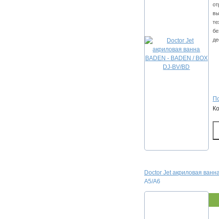
от
вы
те
бе
де
По
К
Doctor Jet акриловая ванна
A5/А6