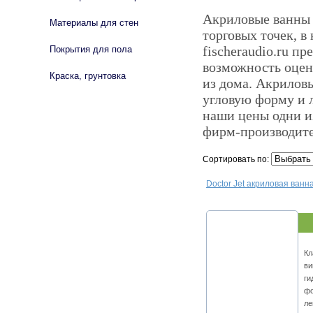
Акриловые ванны –
Материалы для стен
торговых точек, 
fischeraudio.ru п
Покрытия для пола
возможность оцени
Краска, грунтовка
из дома. Акрилов
угловую форму и 
наши цены одни и
фирм-производителе
Сортировать по:
Doctor Jet акриловая ван
Кл
ви
ги
фо
ле