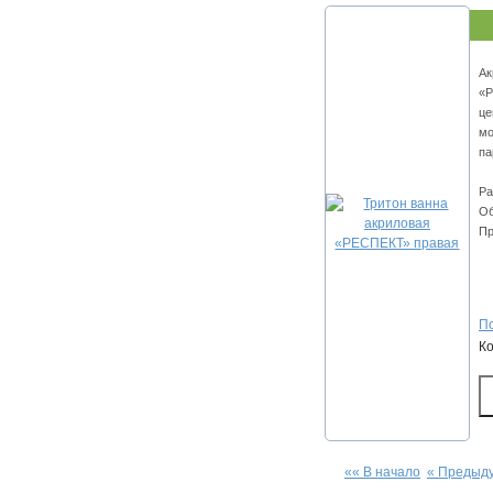
Ак
«Р
це
мо
па
Ра
Об
Пр
По
К
«« В начало
« Предыд