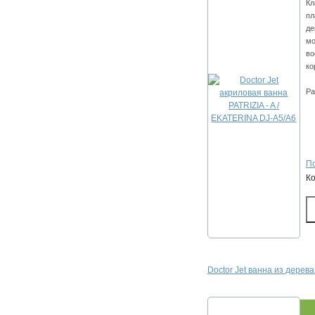
Кл
пл
де
мо
во
ко
Ра
По
К
Doctor Jet ванна из дере