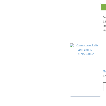
Ги
1,
Ra
ка
По
К