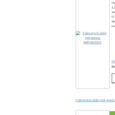
Ги
1,
ле
(1
ав
ск
По
К
Смеситель Iddis для кухн