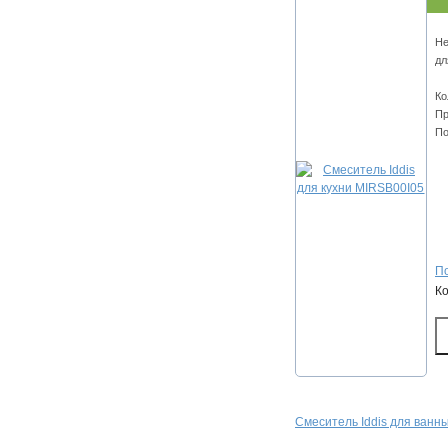
Не
дл
Ко
Пр
По
По
К
Смеситель Iddis для ван