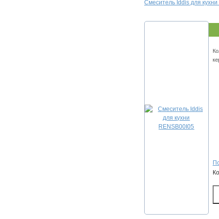
Смеситель Iddis для кухн
Ко
ке
По
К