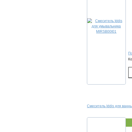
По
К
Смеситель Iddis для ванн