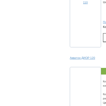
Ши
По
К
Акватон ДИОР 120
Ко
ко
Ко
ра
Цв