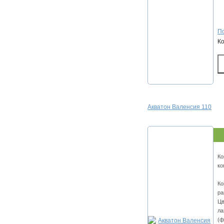
По
К
Акватон Валенсия 110
Ко
ко
Ко
ра
Цв
ла
(ф