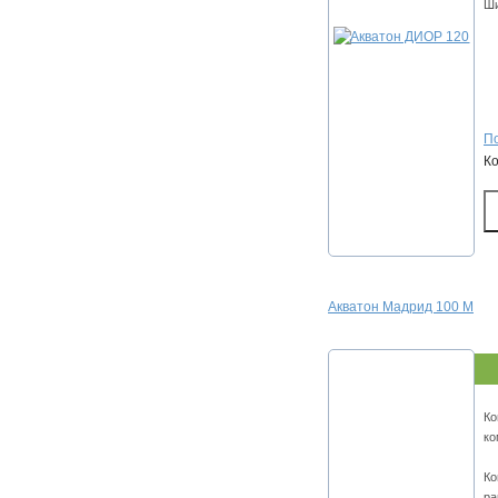
Ши
По
К
Акватон Мадрид 100 М
Ко
ко
Ко
ра