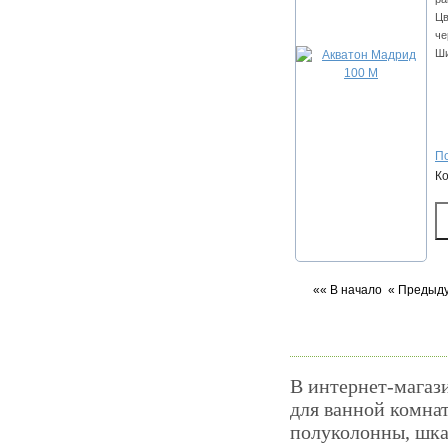
Цв
че
Ши
По
К
«« В начало
« Предыд
В интернет-магаз
для ванной комна
полуколонны, шка