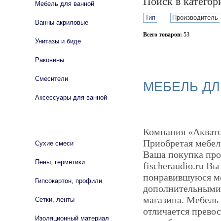
Поиск в катего
Мебель для ванной
Тип
Производитель
Ванны акриловые
Всего товаров:
53
Унитазы и биде
Сбросить фильтр
Раковины
Смесители
МЕБЕЛЬ ДЛ
Аксессуары для ванной
СТРОЙМАТЕРИАЛЫ
Компания «Аквато
Приобретая мебел
Сухие смеси
Ваша покупка про
Пены, герметики
fischeraudio.ru В
понравившуюся мод
Гипсокартон, профили
дополнительными 
магазина. Мебель
Сетки, ленты
отличается прево
Изоляционный материал