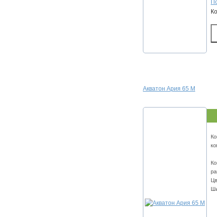
По
К
Акватон Ария 65 М
Ко
ко
Ко
ра
Цв
Ши