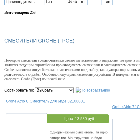
Производитель
Тип
Цена
от
до
Всего товаров:
253
Сбросить фильтр
СМЕСИТЕЛИ GROHE (ГРОЕ)
Немецкие смесители всегда считались самым качественным и надежным товаром в ми
является ведущим европейским производителем сантехники и законодателем сантех
Grohe смесители могут быть как классическими по дизайну, так и ультрасовременны
долговечность службы. Особенно популярны настенные устройства. В интернет-магази
смеситель Grohe (Грое) по низкой цене.
Сортировать по:
Grohe Atrio С Смеситель для биде 32108001
Grohe Atrio 7°
Цена:
13 530 руб.
Однорычажный смеситель. На одно
отверстие. Монтируется на биде.