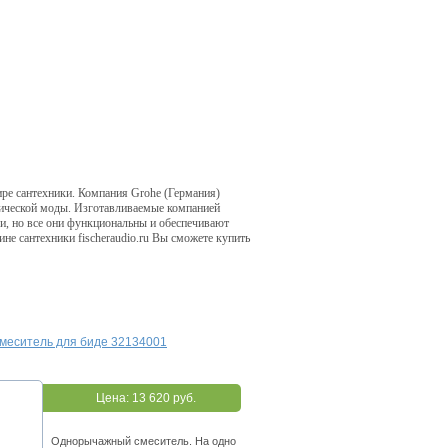
ре сантехники. Компания Grohe (Германия)
нической моды. Изготавливаемые компанией
ми, но все они функциональны и обеспечивают
не сантехники fischeraudio.ru Вы сможете купить
 Смеситель для биде 32134001
Цена:
13 620 руб.
Однорычажный смеситель. На одно