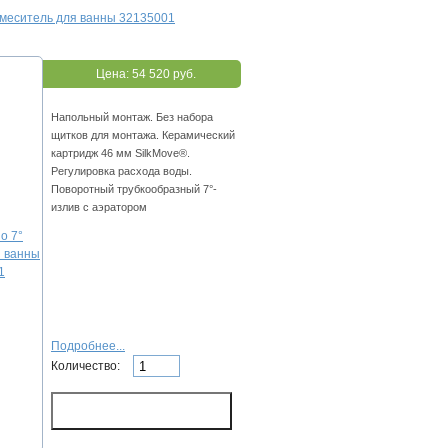
 Смеситель для ванны 32135001
Цена:
54 520 руб.
Напольный монтаж. Без набора
щитков для монтажа. Керамический
картридж 46 мм SilkMove®.
Регулировка расхода воды.
Поворотный трубкообразный 7°-
излив с аэратором
Подробнее...
Количество: