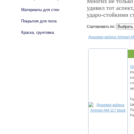
Многих не только
удивил тот аспек
Материалы для стен
ударо-стойкими с
Покрытия для пола
Сортировать по:
Краска, грунтовка
Душевая кабина Ammari AM
Оп
Из
кл
ст
цв
Ги
Цв
По
Ра