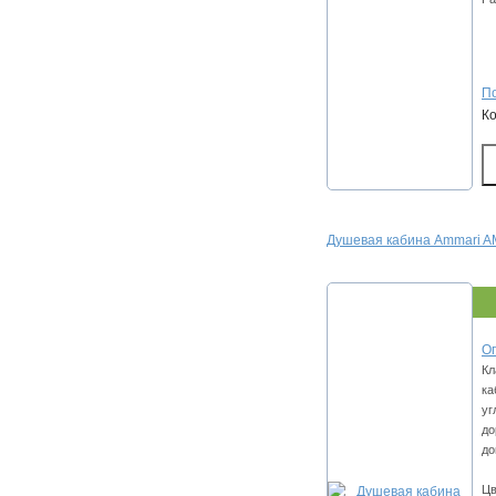
По
К
Душевая кабина Ammari A
Оп
Кл
ка
уг
до
до
Цв