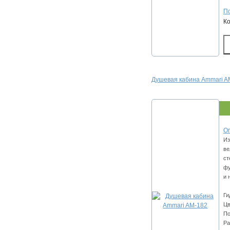
По
К
Душевая кабина Ammari A
Оп
Из
ве
ст
фу
и 
Ги
Цв
По
Ра