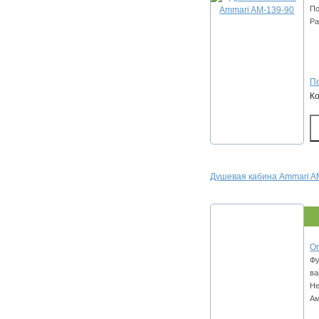
По
Ра
По
К
Душевая кабина Ammari AM
Оп
Фу
ва
Не
А