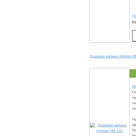
По
К
Душевая кабина Ammari A
Оп
Сн
ги
си
сп
Ги
Цв
По
Ра