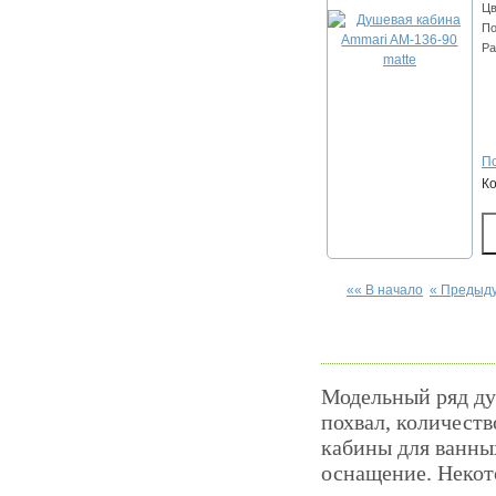
Цв
По
Ра
По
К
«« В начало
« Предыд
Модельный ряд ду
похвал, количеств
кабины для ванны
оснащение. Некот