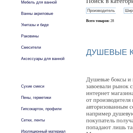
Поиск в катего
Мебель для ванной
Производитель
Шир
Ванны акриловые
Всего товаров:
28
Унитазы и биде
Сбросить фильтр
Раковины
Смесители
ДУШЕВЫЕ К
Аксессуары для ванной
СТРОЙМАТЕРИАЛЫ
Душевые боксы и 
завоевали рынок с
Сухие смеси
интернет магазин
Пены, герметики
от производителя 
авторизованным се
Гипсокартон, профили
например душеву
покупатель получ
Сетки, ленты
попадают лишь та
Изоляционный материал