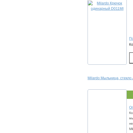
По
К
Milardo Мыльница, стекло
Оп
Ко
мы
не
Mi