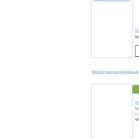
По
К
Milardo Крючок одинарны
Оп
Ко
с 
Mi