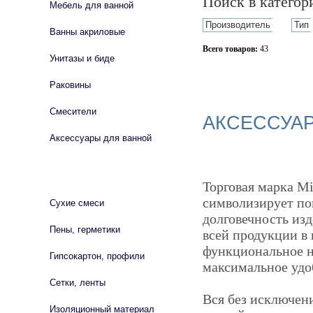
Поиск в катего
Мебель для ванной
Производитель
Тип
Ванны акриловые
Всего товаров:
43
Унитазы и биде
Сбросить фильтр
Раковины
Смесители
АКСЕССУА
Аксессуары для ванной
СТРОЙМАТЕРИАЛЫ
Торговая марка Mi
символизирует по
Сухие смеси
долговечность из
Пены, герметики
всей продукции в
функциональное н
Гипсокартон, профили
максимальное удо
Сетки, ленты
Вся без исключен
Изоляционный материал