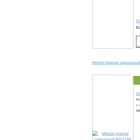
По
К
Milardo Крючок одинарны
Оп
Ко
с 
Mi