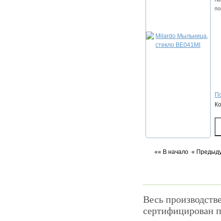
по
По
К
«« В начало
« Предыд
Весь производств
сертифицирован п