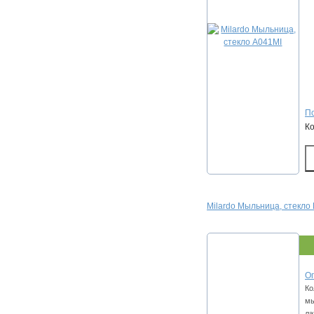
По
К
Milardo Мыльница, стекло
Оп
Ко
мы
ла