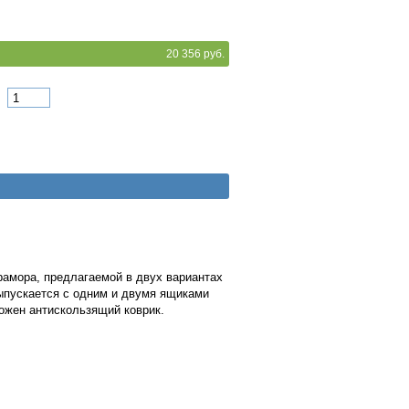
20 356 руб.
рамора, предлагаемой в двух вариантах
выпускается с одним и двумя ящиками
ожен антискользящий коврик.