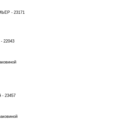
МЬЕР - 23171
- 22043
аковиной
 - 23457
раковиной