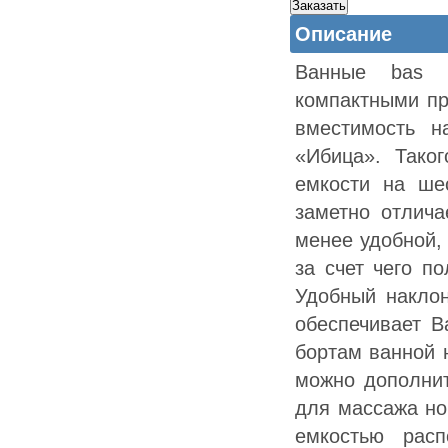
Описание
Ванные bas м
компактными пр
вместимость н
«Ибица». Таког
емкости на ше
заметно отлича
менее удобной,
за счет чего п
Удобный наклон
обеспечивает В
бортам ванной 
можно дополнит
для массажа но
емкостью расп