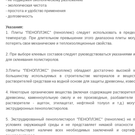
- не подвержен биологическому разложению
- экологическая чистота
- простота и удобство применения
- долговечность
Указания:
1. Плиты "ПЕНОПЛЭКС" (пеноплекс) следует использовать в преде
температур. При длительном превышении этого диапазона плиты мог
потерять свои механические и теплоизоляционные свойства.
2. При выборе клеевых составов следует руководствоваться указаниями 
для склеивания полистиролов.
3.Плиты "ПЕНОПЛЭКС" (пеноплекс) обладают достаточно высокой х
большинству используемых в строительстве материалов и вещес
растворителей средствам на водной основе для защиты древесины, извести
4. Некоторые органические вещества (включая содержащие растворител
древесины, каменноугольную смолу и ее производные, разбавители
растворители - ацетон, этилацетат, нефтяной толуол и т.д.) мог
экструдиронных пенополистиролов.
5. Экструдированный пенополистирол "ПЕНОПЛЭКС" (пеноплекс) не 
условиях окружающей среды и не представляет никакой опасности 
свидетельствует наличие всех необходимых заключений и сертиф