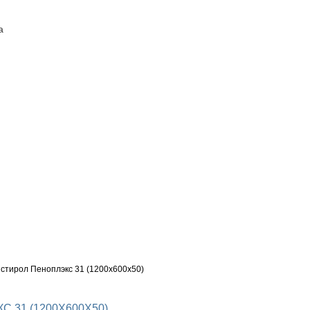
а
ПОСТАВЩИКАМ
КОНТАКТЫ
тирол Пеноплэкс 31 (1200х600х50)
31 (1200Х600Х50)