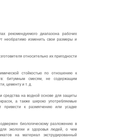
лах рекомендуемого диапазона рабочих
ут необратимо изменить свои размеры и
изготовителя относительно их пригодности
имической стойкостью по отношению к
тв: битумным смесям, не содержащим
, цементу и т. д.
и средства на водной основе для защиты
 красок, а также широко употребляемые
ут привести к размягчению или усадке
подвержен биологическому разложению в
для экологии и здоровья людей, о чем
икатов на материал экструдированный