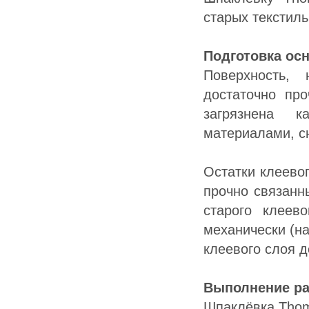
старых текстил
Подготовка ос
Поверхность,
достаточно про
загрязнена к
материалами, с
Остатки клеево
прочно связанн
старого клеев
механически (н
клеевого слоя 
Выполнение ра
Шпаклёвка Thom