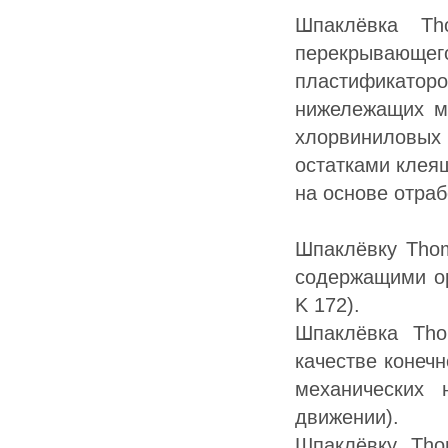
Шпаклёвка Th
перекрывающ
пластификато
нижележащих м
хлорвиниловых 
остатками клея
на основе отраб
Шпаклёвку Thom
содержащими ор
K 172).
Шпаклёвка Tho
качестве конечн
механических 
движении).
Шпаклёвку Tho