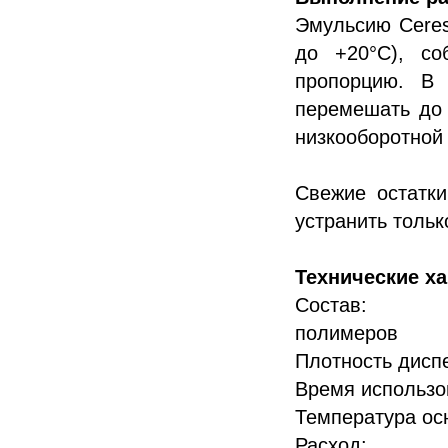
Эмульсию Ceres
до +20°С), со
пропорцию. В 
перемешать до
низкооборотной
Свежие остатк
устранить тольк
Технические ха
Состав: 
полимеров
Плотность ди
Время исполь
Температура о
Расход: