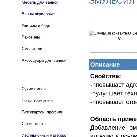
ЭМУЛЬСИЯ 
Мебель для ванной
Ванны акриловые
Унитазы и биде
Раковины
Смесители
Аксессуары для ванной
Описание
Свойства:
СТРОЙМАТЕРИАЛЫ
-nповышает адг
Сухие смеси
-nулучшает техн
Пены, герметики
-nповышает сто
Гипсокартон, профили
Область приме
Сетки, ленты
Добавление эм
адгезию к осно
Изоляционный материал