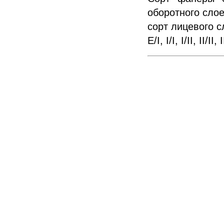
оборотного слое
сорт лицевого с
E/I, I/I, I/II, II/II, 