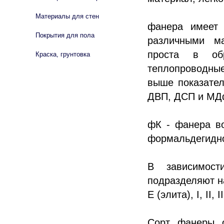
Материалы для стен
фанера имеет 
Покрытия для пола
различными ма
проста в об
Краска, грунтовка
теплопроводные
выше показател
ДВП, ДСП и МД
фК - фанера во
формальдегидн
В зависимос
подразделяют на
Е (элита), I, II, II
Сорт фанеры о