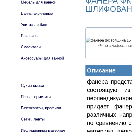
ФАНЕРА ФК
Мебель для ванной
ШЛИФОВАН
Ванны акриловые
Унитазы и биде
Раковины
Смесители
Аксессуары для ванной
Описание
СТРОЙМАТЕРИАЛЫ
фанера предста
Сухие смеси
состоящую и
Пены, герметики
перпендикуляр
придает фане
Гипсокартон, профили
различных нап
Сетки, ленты
по сравнению с
материал, легк
Изоляционный материал