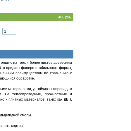
486 руб.
тоящую из трех и более листов древесины
Это придает фанере стабильность формы,
омненным преимуществом по сравнению с
ддающийся обработке.
ными материалами, устойчива к перепадам
д. Ее теплопроводные, прочностные и
но - плитных материалов, таких как ДВП,
альдегидной смолы.
 пять сортов: