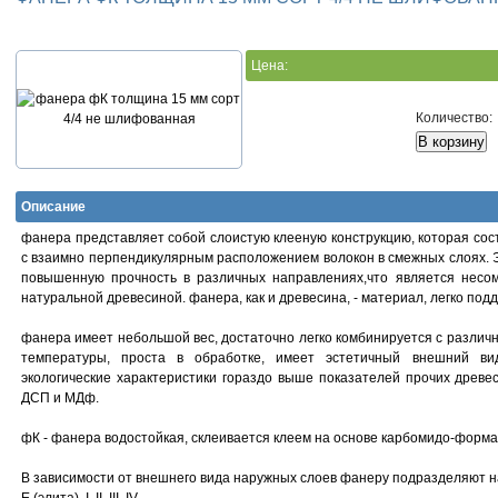
Цена:
Количество:
Описание
фанера представляет собой слоистую клееную конструкцию, которая сос
с взаимно перпендикулярным расположением волокон в смежных слоях. 
повышенную прочность в различных направлениях,что является нес
натуральной древесиной. фанера, как и древесина, - материал, легко по
фанера имеет небольшой вес, достаточно легко комбинируется с различ
температуры, проста в обработке, имеет эстетичный внешний ви
экологические характеристики гораздо выше показателей прочих древес
ДСП и МДф.
фК - фанера водостойкая, склеивается клеем на основе карбомидо-форм
В зависимости от внешнего вида наружных слоев фанеру подразделяют на