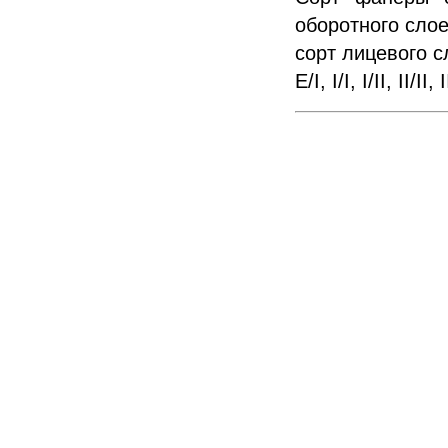
оборотного слое
сорт лицевого с
E/I, I/I, I/II, II/II, 