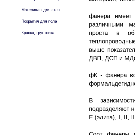
Материалы для стен
фанера имеет 
Покрытия для пола
различными ма
проста в об
Краска, грунтовка
теплопроводные
выше показател
ДВП, ДСП и МД
фК - фанера во
формальдегидн
В зависимос
подразделяют на
Е (элита), I, II, II
Сорт фанеры о