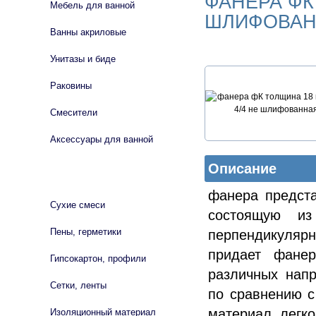
ФАНЕРА ФК
Мебель для ванной
ШЛИФОВАН
Ванны акриловые
Унитазы и биде
Раковины
Смесители
Аксессуары для ванной
Описание
СТРОЙМАТЕРИАЛЫ
фанера предста
Сухие смеси
состоящую и
Пены, герметики
перпендикуляр
придает фане
Гипсокартон, профили
различных нап
Сетки, ленты
по сравнению с
материал, легк
Изоляционный материал