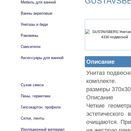
GUSTAVSBE
Мебель для ванной
Ванны акриловые
Унитазы и биде
Раковины
Смесители
Аксессуары для ванной
Описание
Унитаз подвесно
СТРОЙМАТЕРИАЛЫ
комплекте.
Сухие смеси
размеры 370х3
Пены, герметики
Описание
Четкие геомет
Гипсокартон, профили
эстетического 
Сетки, ленты
очищаются. При
на жесткую раму
Изоляционный материал