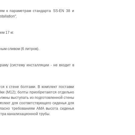
иям к параметрам стандарта SS-EN 38 и
allation".
м 17 кг.
ным сливом (6 литров).
раму (систему инсталляции - не входит в
я к стене болтами. В комплект поставки
айки (М12); болты приобретаются отдельно
олжны выступать из подготовленной стены
мплект для соответствующего сиденья для
гласно требованиям AMA высота сиденья
нтра канализационной трубы.