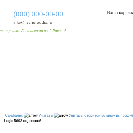
(000) 000-00-00
Ваша корзин
info@fischeraudio.ru
т на рынке! Доставка по всей России!
О МАГАЗИНЕ
ДОСТАВКА И ОПЛАТА
СТАТЬИ
Санфаянс
Унитазы
Унитазы с горизонтальным выпуском(
Logic 5693 подвесной