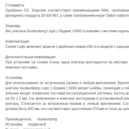
Стандарты
Одобрено CE. Изделие соответствует рекомендациям AMA, требован
функциям стандарта SS-EN 997, а также требованиям норм "Säker vatteninst
Упаковка
Вес унитаза Gustavsberg Logic ( Лоджик ) 5693 в упаковке с жестким сиденье
Комплектация
Серия Logic включает модели с двойным сливом (3/6 л) и модели с одинар
Дополнительная информация
При установке на тонкие стены чаша унитаза монтируется на жесткую 
комплект поставки).
Установка
Для использования со встроенным бачком и любым креплением. Крепитс
унитаза Gustavsberg Logic ( Лоджик ) 5693 входят шайбы, прокладки и г
(обычно входят в комплект поставки инсталляционной системы). Болты д
на 50 ± 2 мм. См. включенную в комплект инструкцию и установочный ко
унитаза. Сочетается со встроенным бачком и любым креплением. Со
должна быть 450 мм, что соответствует расстоянию 270 мм от пола до це
Производитель: Gustavsberg
Установка: подвесной