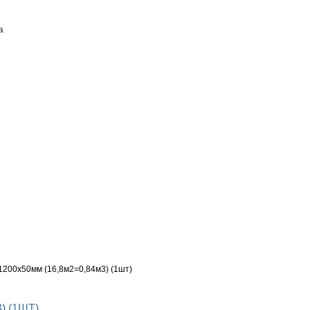
а
ПОСТАВЩИКАМ
КОНТАКТЫ
200х50мм (16,8м2=0,84м3) (1шт)
) (1ШТ)