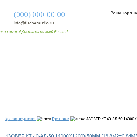
(000) 000-00-00
Ваша корзин
info@fischeraudio.ru
т на рынке! Доставка по всей России!
О МАГАЗИНЕ
ДОСТАВКА И ОПЛАТА
СТАТЬИ
Краска, грунтовка
Грунтовки
ИЗОВЕР КТ 40-АЛ-50 14000х1
ИЗОВЕР КТ 40-АЛ-50 14000Х1200Х50ММ (16,8М2=0,84М3