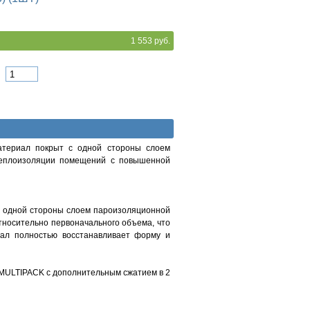
1 553 руб.
Материал покрыт с одной стороны слоем
 теплоизоляции помещений с повышенной
 с одной стороны слоем пароизоляционной
относительно первоначального объема, что
иал полностью восстанавливает форму и
 MULTIPACK с дополнительным сжатием в 2