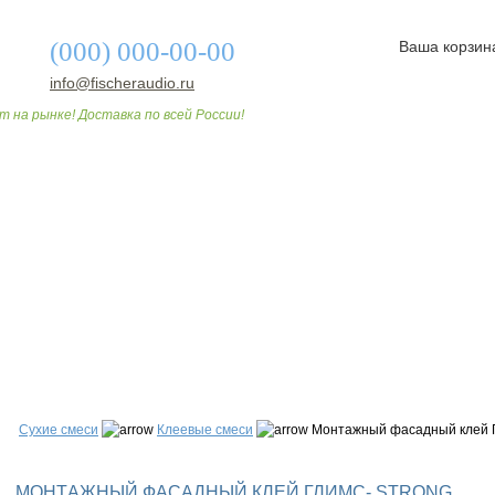
(000) 000-00-00
Ваша корзин
info@fischeraudio.ru
т на рынке! Доставка по всей России!
О МАГАЗИНЕ
ДОСТАВКА И ОПЛАТА
СТАТЬИ
Сухие смеси
Клеевые смеси
Мoнтaжный фacaдный клeй ГЛ
МOНТAЖНЫЙ ФACAДНЫЙ КЛEЙ ГЛИМС- STRONG