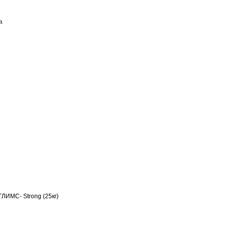
а
ПОСТАВЩИКАМ
КОНТАКТЫ
ИMC- Strong (25кг)