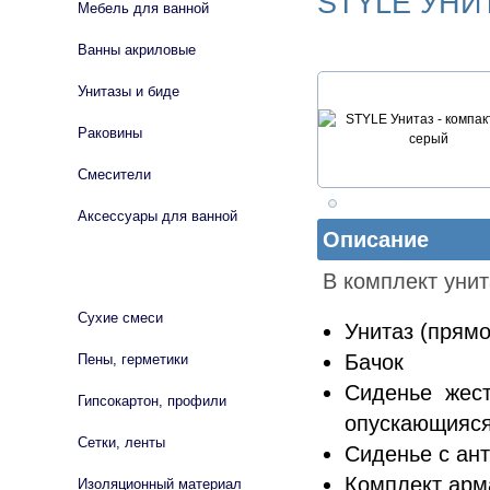
STYLE УНИ
Мебель для ванной
Ванны акриловые
Унитазы и биде
Раковины
Смесители
Аксессуары для ванной
Описание
СТРОЙМАТЕРИАЛЫ
В комплект унит
Сухие смеси
Унитаз (прямо
Бачок
Пены, герметики
Сиденье жес
Гипсокартон, профили
опускающияс
Сетки, ленты
Сиденье с ан
Комплект арм
Изоляционный материал