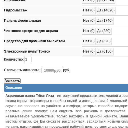
Аэромассаж
Нет (0)
Да (11130)
Гидромассаж
Нет (0)
Да (14820)
Панель фронтальная
Нет (0)
Да (1740)
Чистяшее средство для акрила
Нет (0)
Да (280)
Средство для промывки г/м систем
Нет (0)
Да (320)
Электронный пульт Тритон
Нет (0)
Да (6150)
Количество:
Стоимость комплекта:
руб.
Описание
Акриловая ванна Triton Лиза
- интригующий представитель модной и ори
взгляд скромные размеры способны подойти даже для самой маленькой к
случае не повлияет на удобство и комфорт, которые способна подари
плавные линии помогут Вам ощутить всю роскошь и достоинства 
незабываемое удовольствие, только находясь в данной комнате. Ва
местом отдыха, где Вы сможете расслабиться, зарядиться новыми си
негатив, накопившийся за прошедший рабочий день, останется далеко п