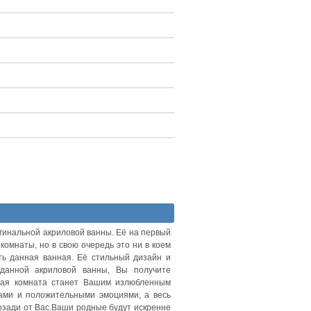
гинальной акриловой ванны. Её на первый
омнаты, но в свою очередь это ни в коем
ть данная ванная. Её стильный дизайн и
данной акриловой ванны, Вы получите
нная комната станет Вашим излюбленным
лами и положительными эмоциями, а весь
озади от Вас.Ваши родные будут искренне