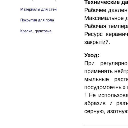
Технические д
Рабочее давлени
Материалы для стен
Максимальное д
Покрытия для пола
Рабочая темпера
Краска, грунтовка
Ресурс керамич
закрытий.
Уход:
При регулярно
применять нейт
мыльные раст
посудомоечных 
! Не использов
абразив и раз
серную, азотну