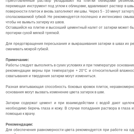
Приготовленный раствор укладывают на плитки облицовки резинов
перемещая инструмент под углом к облицовке, вдавливают раствор в шв
поверхности плиток и вновь заполняют им швы. Через 5 - 10 минут затер
споласкиваемой губкой. Не рекомендуется поспешно и интенсивно смыват
чтобы не вымыть затирку из швов.
Оставшийся на плитке и высохший цементный налет от затирки может бы
протирки сухой мягкой тряпкой.
Для предотвращения пересыхания и выкрашивания затирки в швах их ре
смачивать мокрой губкой.
Примечание:
Работы следует выполнять в сухих условиях и при температуре основани
рекомендации верны при температуре + 20°C и относительной влажност
схватывания и твердения затирки могут измениться.
Разная впитывающая способность боковых кромок плиток, неравномерн
основания могут вызвать изменение цвета затирок в шве.
Затирки содержат цемент и при взаимодействии с водой дают щелоч
необходимо беречь глаза и кожу. В случае попадания раствора в глаза 
помощью к врачу.
Рекомендации:
Для обеспечения равномерности цвета рекомендуется при работе на од