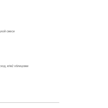
хой смеси
 кг/м2 облицовки