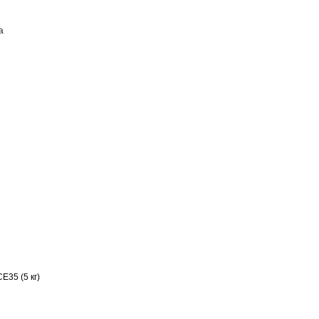
а
ПОСТАВЩИКАМ
КОНТАКТЫ
Е35 (5 кг)