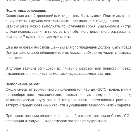
В остальных случаях применяют другие материалы Ceresit групп СЕ и СS.
Подготовка основания:
Основания и клей крепящий плитки должны быть сухими. Плитки должны п
они уложены. Глубина межплиточных швов должна быть одинакова.
Затирку швов можно выполнять по истечению срока, указанного в инстр
случае использования в качестве клея обычного цементного раствора, 
чем через 7 суток после укладки плитки.
Швы на основаниях с повышенным влагопоглощением должны быть предв
При затирке старой облицовки или выкладки необходимо удалить (выцара
основание.
В случае затирки облицовок из плиток с матовой или пористой повер
окрашивается ли плитка пигментами содержащимися в затирке.
Выполнение работ:
Сухую смесь затворяют чистой холодной (от +15 до +20°С) водой, и и
низкооборотного механического смесителя до получения одноро
технологическую паузу около 3 минут и вновь перемешивают раствор
затиркой гарантированных свойств и ухудшению технологических характе
При приготовлении эластифицированной затирки, материал Cerеsit СС 
пропорции и полученным раствором затворяют сухую смесь.