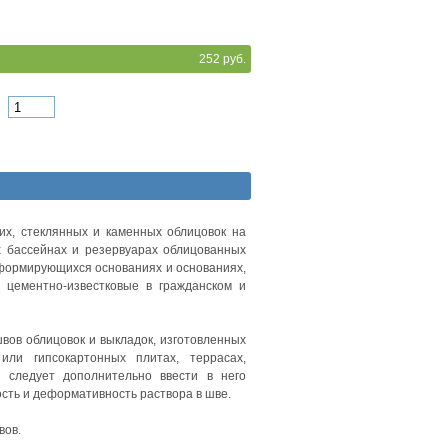
252 руб.
их, стеклянных и каменных облицовок на
х бассейнах и резервуарах облицованных
формирующихся основаниях и основаниях,
 цементно-известковые в гражданском и
вов облицовок и выкладок, изготовленных
ли гипсокартонных плитах, террасах,
а следует дополнительно ввести в него
сть и деформативность раствора в шве.
вов.