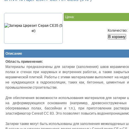
Цена:
Количество:
Описание
Область применения:
Материалы предназначены для затирки (заполнения) швов керамическ
полах и стенах при наружных и внутренних работах, а также закрыты
керамической плиткой. Работы с этими материалами выполняют на неде
не нуждающихся в гидроизоляции, таких как, бетонные, цементные и
промышленном строительстве.
Для обеспечения возможности использования материалов для затирки ш
на деформирующихся основаниях (например, древесностружечных и
обогреваемых полах, бассейнах и т.п.), при приготовлении раствор
эластификатор Ceresit СС 83. Это позволяет повысить водонепроницаемо
Затирки также могут быть использованы для заполнения межкладочных ш