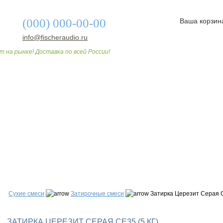
(000) 000-00-00
Ваша корзин
info@fischeraudio.ru
т на рынке! Доставка по всей России!
О МАГАЗИНЕ
ДОСТАВКА И ОПЛАТА
СТАТЬИ
Сухие смеси
Затирочные смеси
Затирка Церезит Серая С
ЗАТИРКА ЦЕРЕЗИТ СЕРАЯ СЕ35 (5 КГ)