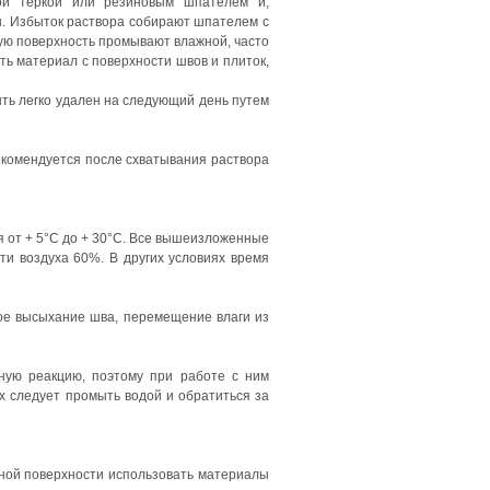
ой теркой или резиновым шпателем и,
ы. Избыток раствора собирают шпателем с
тую поверхность промывают влажной, часто
ь материал с поверхности швов и плиток,
ть легко удален на следующий день путем
комендуется после схватывания раствора
я от + 5°C до + 30°C. Все вышеизложенные
и воздуха 60%. В других условиях время
ое высыхание шва, перемещение влаги из
ную реакцию, поэтому при работе с ним
их следует промыть водой и обратиться за
ной поверхности использовать материалы