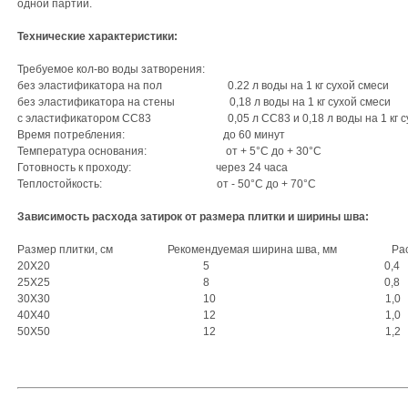
одной партии.
Технические характеристики:
Требуемое кол-во воды затворения:
без эластификатора на пол 0.22 л воды на 1 кг сухой смеси
без эластификатора на стены 0,18 л воды на 1 кг сухой смеси
с эластификатором СС83 0,05 л СС83 и 0,18 л воды на 1 кг су
Время потребления: до 60 минут
Температура основания: от + 5°C до + 30°C
Готовность к проходу: через 24 часа
Теплостойкость: от - 50°C до + 70°C
Зависимость расхода затирок от размера плитки и ширины шва:
Размер плитки, см Рекомендуемая ширина шва, мм Расход,
20Х20 5 0,4
25Х25 8 0,8
30Х30 10 1,0
40Х40 12 1,0
50Х50 12 1,2