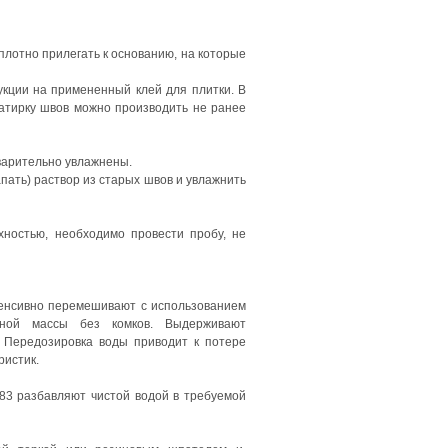
лотно прилегать к основанию, на которые
укции на примененный клей для плитки. В
затирку швов можно производить не ранее
арительно увлажнены.
пать) раствор из старых швов и увлажнить
хностью, необходимо провести пробу, не
нтенсивно перемешивают с использованием
дной массы без комков. Выдерживают
. Передозировка воды приводит к потере
ристик.
83 разбавляют чистой водой в требуемой