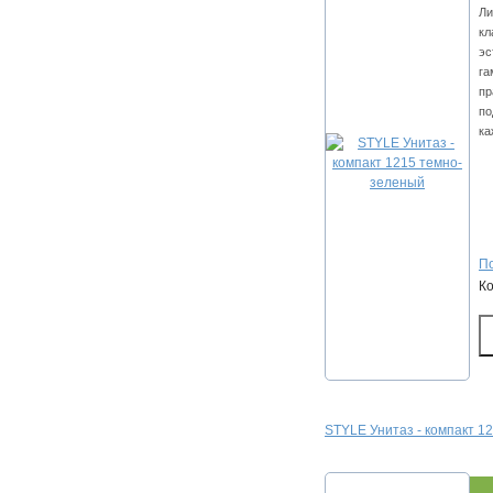
Ли
кл
эс
га
пр
по
ка
По
К
STYLE Унитаз - компакт 12