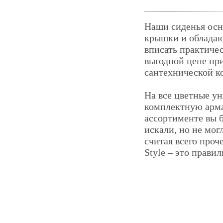
Наши сиденья осн
крышки и облада
вписать практиче
выгодной цене пр
сантехнической ко
На все цветные ун
комплектную арма
ассортименте вы б
искали, но не мо
считая всего про
Style – это прави