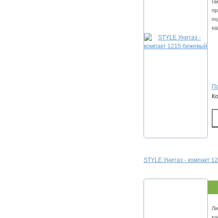
га
пр
по
ка
По
К
STYLE Унитаз - компакт 1
Ли
кл