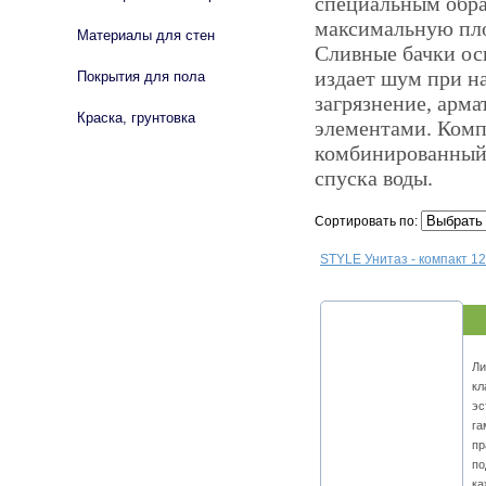
специальным обра
максимальную площ
Материалы для стен
Сливные бачки ос
издает шум при н
Покрытия для пола
загрязнение, арм
Краска, грунтовка
элементами. Комп
комбинированный 
спуска воды.
Сортировать по:
STYLE Унитаз - компакт 1
Ли
кл
эс
га
пр
по
ка