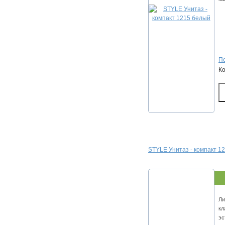
По
К
STYLE Унитаз - компакт 1
Ли
кл
эс