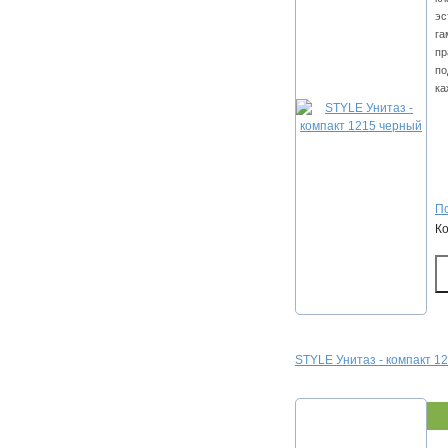
эс
га
пр
по
ка
По
К
STYLE Унитаз - компакт 1