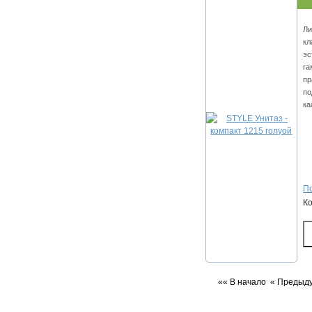
Ли
кл
эс
га
пр
по
ка
По
К
«« В начало
« Предыд