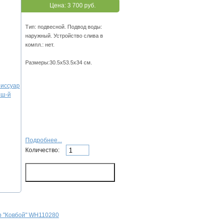
Цена:
3 700 руб.
Тип: подвесной. Подвод воды:
наружный. Устройство слива в
компл.: нет.
Размеры:30.5х53.5х34 см.
Подробнее...
Количество:
р "Ковбой" WH110280