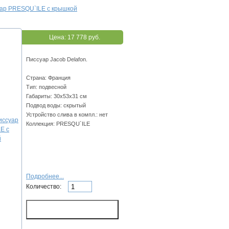
уар PRESQU`ILE с крышкой
Цена:
17 778 руб.
Писсуар Jacob Delafon.
Страна: Франция
Тип: подвесной
Габариты: 30х53х31 см
Подвод воды: скрытый
Устройство слива в компл.: нет
Коллекция: PRESQU`ILE
Подробнее...
Количество: