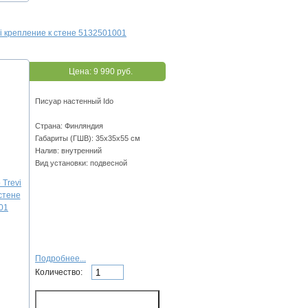
vi крепление к стене 5132501001
Цена:
9 990 руб.
Писуар настенный Ido
Страна: Финляндия
Габариты (ГШВ): 35х35х55 см
Налив: внутренний
Вид установки: подвесной
Подробнее...
Количество: