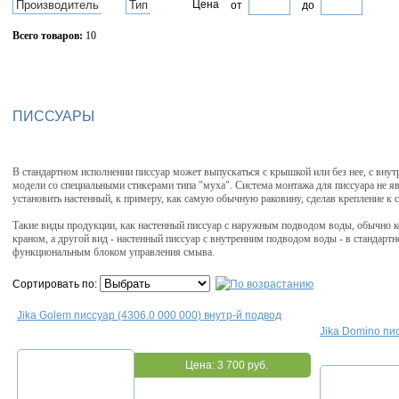
Производитель
Тип
Цена
от
до
Всего товаров:
10
Сбросить фильтр
ПИССУАРЫ
В стандартном исполнении писсуар может выпускаться с крышкой или без нее, с вн
модели со специальными стикерами типа "муха". Система монтажа для писсуара не 
установить настенный, к примеру, как самую обычную раковину, сделав крепление к ст
Такие виды продукции, как настенный писсуар с наружным подводом воды, обычно
краном, а другой вид - настенный писсуар с внутренним подводом воды - в стандар
функциональным блоком управления смыва.
Сортировать по:
Jika Golem писсуар (4306.0 000 000) внутр-й подвод
Jika Domino пис
Цена:
3 700 руб.