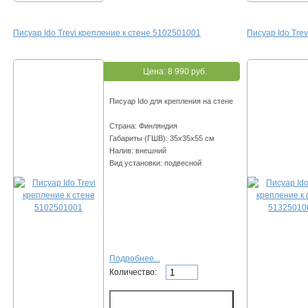
Писуар Ido Trevi крепление к стене 5102501001
Писуар Ido Tre
Цена:
8 990 руб.
Писуар Ido для крепления на стене
Страна: Финляндия
Габариты (ГШВ): 35х35х55 см
Налив: внешний
Вид установки: подвесной
Подробнее...
Количество: