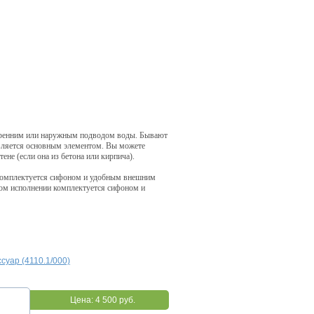
утренним или наружным подводом воды. Бывают
является основным элементом. Вы можете
ене (если она из бетона или кирпича).
 комплектуется сифоном и удобным внешним
тном исполнении комплектуется сифоном и
суар (4110.1/000)
Цена:
4 500 руб.