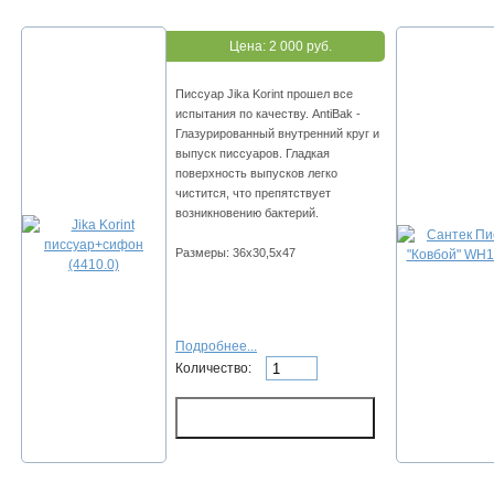
Цена:
2 000 руб.
Писсуар Jika Korint прошел все
испытания по качеству. AntiBak -
Глазурированный внутренний круг и
выпуск писсуаров. Гладкая
поверхность выпусков легко
чистится, что препятствует
возникновению бактерий.
Размеры: 36x30,5x47
Подробнее...
Количество: