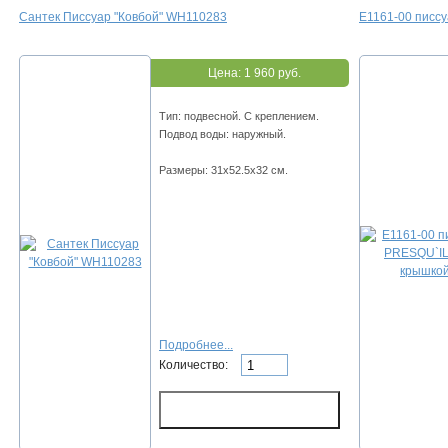
Сантек Писсуар "Ковбой" WH110283
E1161-00 писс
Цена:
1 960 руб.
Тип: подвесной. С креплением.
Подвод воды: наружный.
Размеры: 31х52.5х32 см.
Подробнее...
Количество: