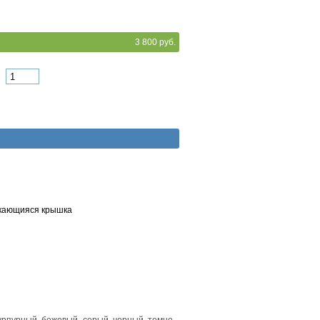
3 800 руб.
скающияся крышка