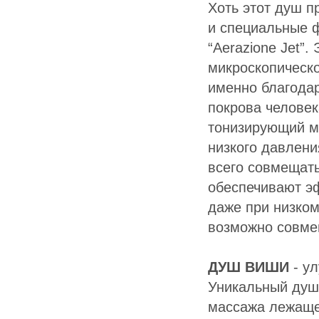
Хоть этот душ п
и специальные ф
“Aerazione Jet”
микроскопическо
именно благода
покрова человек
тонизирующий м
низкого давлени
всего совмещать
обеспечивают э
даже при низко
возможно совме
ДУШ ВИШИ
- у
Уникальный душ
массажа лежаще