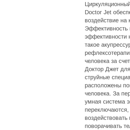
Циркуляционный
Doctor Jet обес
воздействие на 
Эффективность ц
эффективности не
такое акупрессу
рефлексотерапии
человека за сче
Доктор Джет дл
струйные специ
расположены поп
человека. За пе
умная система э
переключаются, 
воздействовать 
поворачивать те